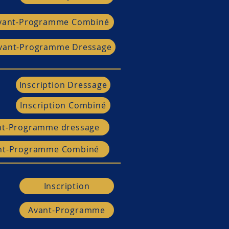
Avant-Programme
Inscription
vant-Programme Combiné
Avant-Programme
vant-Programme Dressage
Inscription
t)
Inscription Dressage
Avant-Programme
Inscription Combiné
Inscription
nt-Programme dressage
Avant-Programme
nt-Programme Combiné
Inscription
Inscription
Avant-Programme