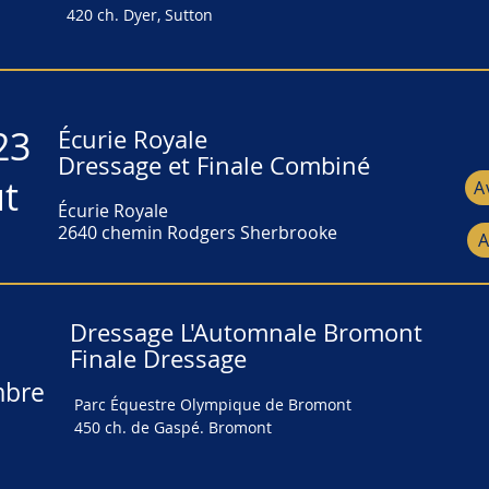
t
Les Écuries du Domaine Avalon
420 ch. Dyer, Sutton
31
Bromont - Finale (Dressage seulement)
420 ch. Dyer, Sutton
t
Parc Équestre Olympique de Bromont
450 ch. de Gaspé. Bromont
23
Écurie Royale
Dressage et Finale Combiné
23
Écurie Royale
t
A
Écurie Royale
t
Écurie Royale
2640 chemin Rodgers Sherbrooke
2640 chemin Rodgers Sherbrooke
Dressage L'Automnale Bromont
Finale Dressage
Parc Équestre Olympique Bromont
mbre
Finale
Parc Équestre Olympique de Bromont
450 ch. de Gaspé. Bromont
embre
Parc Équestre Olympique de Bromont
450 ch. de Gaspé. Bromont