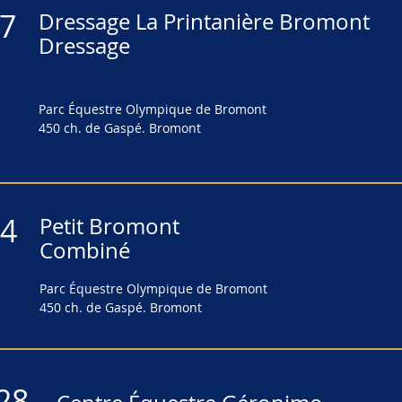
17
Dressage La Printanière Bromont
22
Dressage
Domaine Avalon (Dressage seulement)
Les Écuries du Domaine Avalon
420 ch. Dyer, Sutton
Parc Équestre Olympique de Bromont
450 ch. de Gaspé. Bromont
15
Bromont (Combinés seulement)
14
Petit Bromont
Parc Équestre Olympique de Bromont
Combiné
450 ch. de Gaspé. Bromont
Parc Équestre Olympique de Bromont
450 ch. de Gaspé. Bromont
20
Dressage Royal (Dressage et combinés)
28