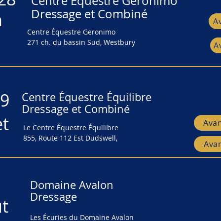
Centre Équestre Géronimo
8
et
Écurie Royale
Centre Équestre Géronimo
Dressage et Combiné
n
2460 ch. Rodgers, North Hatley
A
Centre Équestre Geronimo
Centre Équestre Geronimo
271 ch. du bassin Sud, Westbury
271 ch. du bassin Sud, Westbury
A
03
Domaine Avalon (Dressage seulement)
-03
Domaine Avalon (Dressage seulemen
t
Les Écuries du Domaine Avalon
19
Centre Équestre Équilibre
ût
19
Les Écuries du Domaine Avalon
420 ch. Dyer, Sutton
Centre Équestre Équilibre
Dressage et Combiné
420 ch. Dyer, Sutton
et
Ava
et
Le Centre Équestre Équilibre
Le Centre Équestre Équilibre
855, Route 112 Est Dudswell,
855, Route 112 Est Dudswell,
Ava
Domaine Avalon
Dressage
t
Domaine Avalon
Les Écuries du Domaine Avalon