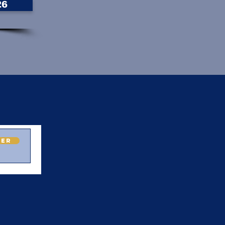
26
ner