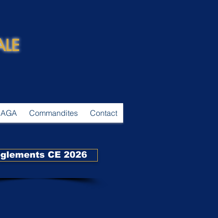
ALE
AGA
Commandites
Contact
glements CE 2026