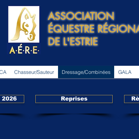
ASSOCIATION
ÉQUESTRE RÉGION
DE L'ESTRIE
 CA
Chasseur/Sauteur
Dressage/Combinées
GALA
 2026
Reprises
Rè